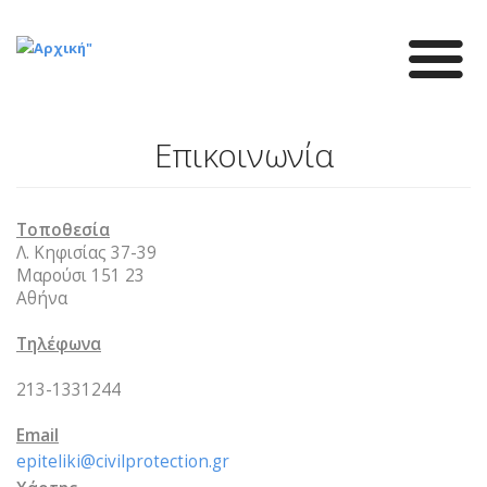
Παράκαμψη
προς
το
κυρίως
περιεχόμενο
Επικοινωνία
Τοποθεσία
Λ. Κηφισίας 37-39
Μαρούσι 151 23
Αθήνα
Τηλέφωνα
213-1331244
Email
epiteliki@civilprotection.gr