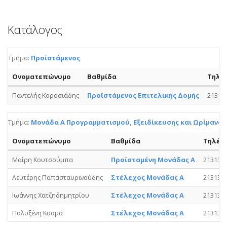
Κατάλογος
Τμήμα:
Προϊστάμενος
Ονοματεπώνυμο
Βαθμίδα
Τηλέ
Παντελής Κοροσιάδης
Προϊστάμενος Επιτελικής Δομής
21315
Τμήμα:
Μονάδα Α Προγραμματισμού, Εξειδίκευσης και Ωρίμανσ
Ονοματεπώνυμο
Βαθμίδα
Τηλέφ
Μαίρη Κουτσούμπα
Προϊσταμένη Μονάδας Α
213133
Λευτέρης Παπασταυρινούδης
Στέλεχος Μονάδας Α
213133
Ιωάννης Χατζηδημητρίου
Στέλεχος Μονάδας Α
213133
Πολυξένη Κοσμά
Στέλεχος Μονάδας Α
213133