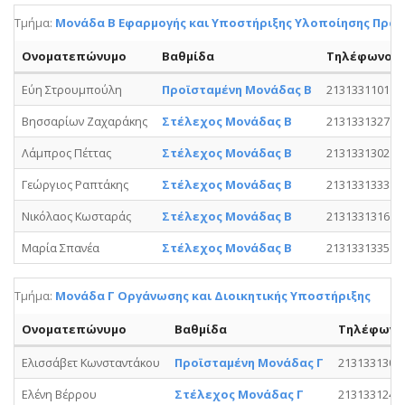
Τμήμα:
Μονάδα Β Εφαρμογής και Υποστήριξης Υλοποίησης Πράξ
Ονοματεπώνυμο
Βαθμίδα
Τηλέφωνο
Εύη Στρουμπούλη
Προϊσταμένη Μονάδας Β
2131331101
Βησσαρίων Ζαχαράκης
Στέλεχος Μονάδας Β
2131331327
Λάμπρος Πέττας
Στέλεχος Μονάδας Β
2131331302
Γεώργιος Ραπτάκης
Στέλεχος Μονάδας Β
2131331333
Νικόλαος Κωσταράς
Στέλεχος Μονάδας Β
2131331316
Μαρία Σπανέα
Στέλεχος Μονάδας Β
2131331335
Τμήμα:
Μονάδα Γ Οργάνωσης και Διοικητικής Υποστήριξης
Ονοματεπώνυμο
Βαθμίδα
Τηλέφωνο
Ελισσάβετ Κωνσταντάκου
Προϊσταμένη Μονάδας Γ
2131331301
Ελένη Βέρρου
Στέλεχος Μονάδας Γ
2131331244