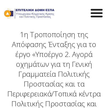
Παράκαμψη
προς
το
κυρίως
περιεχόμενο
1η Τροποποίηση της
Απόφασης Ένταξης για το
έργο «Υποέργο 2. Αγορά
οχημάτων για τη Γενική
Γραμματεία Πολιτικής
Προστασίας και τα
Περιφερειακά/Τοπικά κέντρα
Πολιτικής Προστασίας και