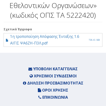
Εθελοντικών Οργανώσεων»
(κωδικός ΟΠΣ ΤΑ 5222420)
Σχετικά Έγγραφα
1η τροποποίηση Απόφασης Ένταξης 1.6
726.15 KB
ΑΙΓΙΣ ΨΑ6ΖΗ-Π3Λ.pdf
ΥΠΟΒΟΛΉ ΚΑΤΑΓΓΕΛΊΑΣ
ΧΡΉΣΙΜΟΙ ΣΎΝΔΕΣΜΟΙ
ΔΉΛΩΣΗ ΠΡΟΣΒΑΣΙΜΌΤΗΤΑΣ
ΌΡΟΙ ΧΡΉΣΗΣ
ΕΠΙΚΟΙΝΩΝΊΑ