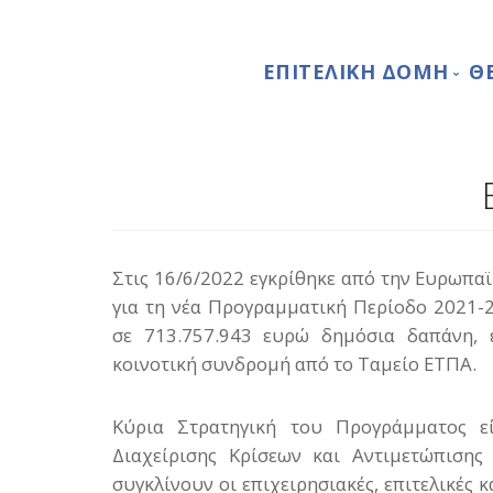
Παράκαμψη
προς
Main
ΕΠΙΤΕΛΙΚΉ ΔΟΜΉ
Θ
το
κυρίως
navigation
περιεχόμενο
ΣΤΌΧΟΙ
ΑΙΓΊΣ
ΟΡΓΑΝΌΓΡΑΜΜΑ
Στις 16/6/2022 εγκρίθηκε από την Ευρωπα
για τη νέα Προγραμματική Περίοδο 2021-
σε 713.757.943 ευρώ δημόσια δαπάνη, 
κοινοτική συνδρομή από το Ταμείο ΕΤΠΑ.
Κύρια Στρατηγική του Προγράμματος ε
Διαχείρισης Κρίσεων και Αντιμετώπισης
συγκλίνουν οι επιχειρησιακές, επιτελικές 