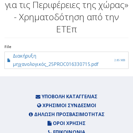
για τις Περιφέρειες της χώρας»
- Χρηματοδότηση από την
ΕΤΕπ
File
Διακήρυξη
2.85 MB
μηχανολογικός_25PROC016330715.pdf
ΥΠΟΒΟΛΉ ΚΑΤΑΓΓΕΛΊΑΣ
ΧΡΉΣΙΜΟΙ ΣΎΝΔΕΣΜΟΙ
ΔΉΛΩΣΗ ΠΡΟΣΒΑΣΙΜΌΤΗΤΑΣ
ΌΡΟΙ ΧΡΉΣΗΣ
ΕΠΙΚΟΙΝΩΝΊΑ