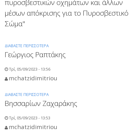
πυροσβεστικών οχημάτων και άλλων
ΕΚΔΉΛΩΣΗΣ
μέσων απόκρισης για το Πυροσβεστικό
ΕΝΔΙΑΦΈΡΟΝΤΟΣ
ΓΙΑ
Σώμα"
ΤΗΝ
ΥΛΟΠΟΊΗΣΗ
ΤΟΥ
ΔΙΑΒΆΣΤΕ ΠΕΡΙΣΣΌΤΕΡΑ
ΓΙΑ
ΈΡΓΟΥ
Γεώργιος Ραπτάκης
ΤΟ
ΜΕ
ΔΗΜΟΣΊΕΥΣΗ
ΤΊΤΛΟ
ΔΙΑΓΩΝΙΣΜΟΎ
Τρί, 05/09/2023 - 13:56
:
"ΠΡΟΜΉΘΕΙΑ
«ΣΎΜΒΟΥΛΟΣ
mchatzidimitriou
ΠΥΡΟΣΒΕΣΤΙΚΏΝ
ΝΟΜΙΚΉΣ
ΟΧΗΜΆΤΩΝ
ΥΠΟΣΤΉΡΙΞΗΣ
ΔΙΑΒΆΣΤΕ ΠΕΡΙΣΣΌΤΕΡΑ
ΓΙΑ
ΚΑΙ
ΤΗΣ
Βησσαρίων Ζαχαράκης
ΤΟ
ΆΛΛΩΝ
ΕΠΙΤΕΛΙΚΉΣ
ΓΕΏΡΓΙΟΣ
ΜΈΣΩΝ
ΔΟΜΉΣ
ΡΑΠΤΆΚΗΣ
ΑΠΌΚΡΙΣΗΣ
Τρί, 05/09/2023 - 13:53
ΕΣΠΑ
ΓΙΑ
mchatzidimitriou
ΥΠ.
ΤΟ
ΚΛΙΜΑΤΙΚΉΣ
ΠΥΡΟΣΒΕΣΤΙΚΌ