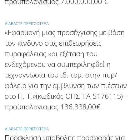
προϋπολογισμός 7.000.000,00 €
ΔΙΑΒΆΣΤΕ ΠΕΡΙΣΣΌΤΕΡΑ
ΓΙΑ
«Εφαρμογή μιας προσέγγισης με βάση
ΤΟ
«ΕΝΑΈΡΙΑ
τον κίνδυνο στις επιθεωρήσεις
ΚΈΝΤΡΑ
πυραφάλειας και εξέταση του
ΕΠΙΤΉΡΗΣΗΣ,
ΕΛΈΓΧΟΥ
ενδεχόμενου να συμπεριληφθεί η
ΚΑΙ
τεχνογνωσία του ιδ. τομ. στην πυρ/
ΔΙΑΧΕΊΡΙΣΗΣ
ΕΠΙΧΕΙΡΉΣΕΩΝ»
φάλεια για την άμβλυνση των πιέσεων
(ΚΩΔΙΚΌΣ
στο Π. Τ.»(κωδικός ΟΠΣ ΤΑ 5176115)–
ΟΠΣ
ΤΑ
προϋπολογισμος 136.338,00€
5200243)
ΤΗΣ
ΔΡΆΣΗΣ
ΔΙΑΒΆΣΤΕ ΠΕΡΙΣΣΌΤΕΡΑ
ΓΙΑ
16909
Πρόσκληση υποβολής προσφοράς για
ΤΟ
–