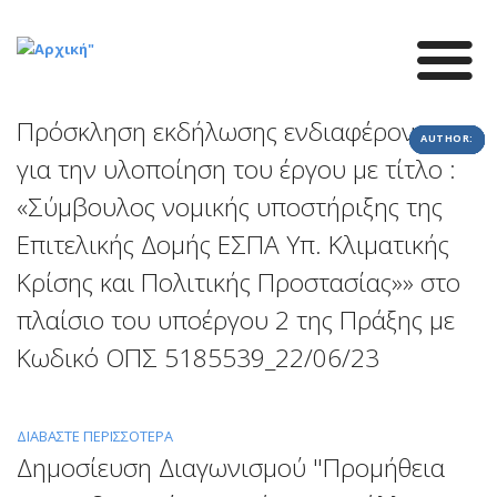
Παράκαμψη
προς
το
κυρίως
περιεχόμενο
Πρόσκληση εκδήλωσης ενδιαφέροντος
AUTHOR:
AUTHOR:
AUTHOR:
AUTHOR:
CREATE:
CREATE:
CREATE:
CREATE:
για την υλοποίηση του έργου με τίτλο :
«Σύμβουλος νομικής υποστήριξης της
Επιτελικής Δομής ΕΣΠΑ Υπ. Κλιματικής
Κρίσης και Πολιτικής Προστασίας»» στο
πλαίσιο του υποέργου 2 της Πράξης με
Κωδικό ΟΠΣ 5185539_22/06/23
ΔΙΑΒΆΣΤΕ ΠΕΡΙΣΣΌΤΕΡΑ
ΓΙΑ
Δημοσίευση Διαγωνισμού "Προμήθεια
ΤΟ
ΠΡΌΣΚΛΗΣΗ