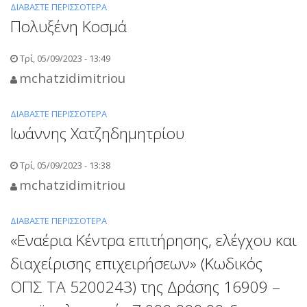
ΚΡΊΣΗΣ
ΔΙΑΒΆΣΤΕ ΠΕΡΙΣΣΌΤΕΡΑ
ΓΙΑ
ΣΏΜΑ"
ΚΑΙ
Πολυξένη Κοσμά
ΤΟ
ΠΟΛΙΤΙΚΉΣ
ΒΗΣΣΑΡΊΩΝ
ΠΡΟΣΤΑΣΊΑΣ»»
ΖΑΧΑΡΆΚΗΣ
Τρί, 05/09/2023 - 13:49
ΣΤΟ
mchatzidimitriou
ΠΛΑΊΣΙΟ
ΤΟΥ
ΥΠΟΈΡΓΟΥ
ΔΙΑΒΆΣΤΕ ΠΕΡΙΣΣΌΤΕΡΑ
ΓΙΑ
2
Ιωάννης Χατζηδημητρίου
ΤΟ
ΤΗΣ
ΠΟΛΥΞΈΝΗ
ΠΡΆΞΗΣ
ΚΟΣΜΆ
Τρί, 05/09/2023 - 13:38
ΜΕ
mchatzidimitriou
ΚΩΔΙΚΌ
ΟΠΣ
ΔΙΑΒΆΣΤΕ ΠΕΡΙΣΣΌΤΕΡΑ
ΓΙΑ
5185539_22/06/23
«Εναέρια Κέντρα επιτήρησης, ελέγχου και
ΤΟ
ΙΩΆΝΝΗΣ
διαχείρισης επιχειρήσεων» (Κωδικός
ΧΑΤΖΗΔΗΜΗΤΡΊΟΥ
ΟΠΣ ΤΑ 5200243) της Δράσης 16909 –